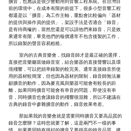
擴音，也應該是很少會動用到音響工程系統。在台灣目
前的環境中，在成本有限的前提下，很多小型音響工程
都還是以「擴音」為工作主軸，重點會比較偏向「器材
的提供與操作員的提供」，架設手法是否適合「錄音」
是有待商榷的，當然您還是可以請他們來錄音，只是效
果通常有限，畢竟他們的報價通常不包含後製的工作，
所以錄製的聲音容易粗糙。
室內的古典音樂會，找錄音師才是最正確的選擇，
直接把音樂廳當做錄音室，結合樂器的直接聲響以及環
境殘響，可以把頻率錄製的較完美。通常直接錄音所使
用的器材較簡潔，但也因為器材的限制，錄音師無法兼
顧擴音的動作，因為麥克風與樂器可能會有較長的距
離，如果同時擴音可能會有串音的問題，即使沒有串
音，同時擴音也會讓錄音的殘響很混雜，所以不建議在
古典的錄音中參雜擴音的動作，錄音效果奇差。
那如果我的音樂會就是需要同時擴音又要高品質的
錄音怎麼辦？這時您就要了解，這是兩門不一樣的事
情，如果要同時有很好的擴音又要很高的錄音品質，建